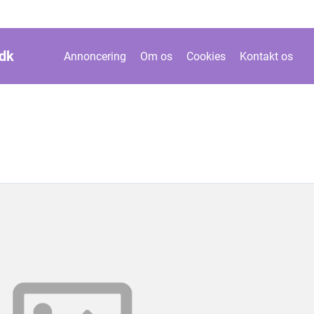
dk
Annoncering
Om os
Cookies
Kontakt os