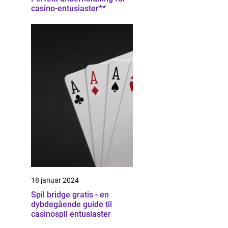
casino-entusiaster**
18 januar 2024
Spil bridge gratis - en
dybdegående guide til
casinospil entusiaster