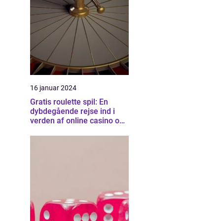
16 januar 2024
Gratis roulette spil: En
dybdegående rejse ind i
verden af online casino og
spil