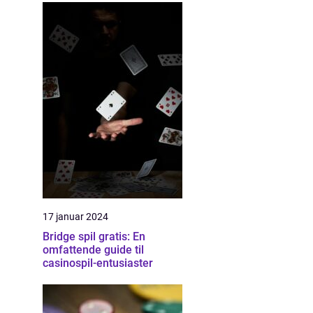
17 januar 2024
Bridge spil gratis: En
omfattende guide til
casinospil-entusiaster