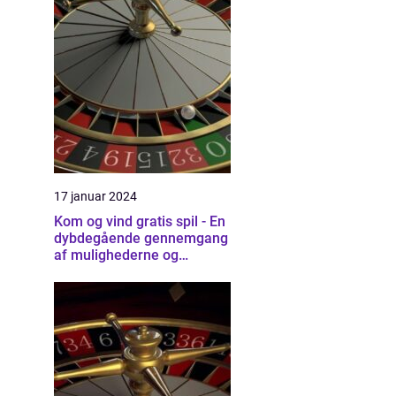
17 januar 2024
Kom og vind gratis spil - En
dybdegående gennemgang
af mulighederne og
udviklingen