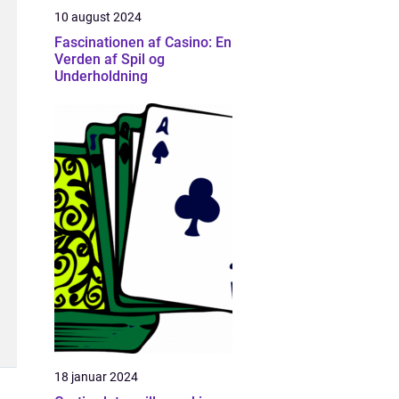
10 august 2024
Fascinationen af Casino: En
Verden af Spil og
Underholdning
18 januar 2024