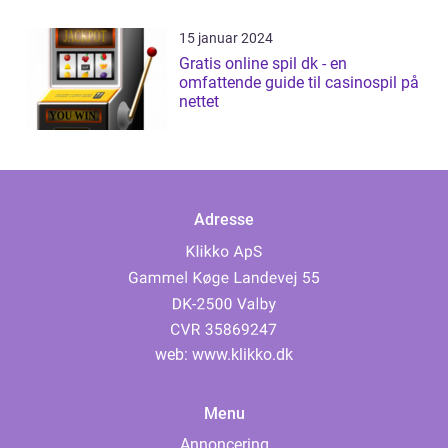
15 januar 2024
Gratis online spil dk - en
omfattende guide til casinospil på
nettet
Adresse
web:
www.klikko.dk
Menu
Annoncering