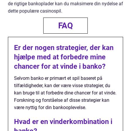
de rigtige bankoplader kan du maksimere din nydelse af
dette populære casinospil.
FAQ
Er der nogen strategier, der kan
hjælpe med at forbedre mine
chancer for at vinde i banko?
Selvom banko er primært et spil baseret på
tilfældigheder, kan der være visse strategier, du
kan bruge til at forbedre dine chancer for at vinde.
Forskning og forståelse af disse strategier kan
være nyttig for din bankooplevelse.
Hvad er en vinderkombination i
banko?