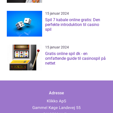
15 januar 2024
Spil 7 kabale online gratis: Den
perfekte introduktion til casino
spil
15 januar 2024
Gratis online spil dk - en
omfattende guide til casinospil på
nettet
Adresse