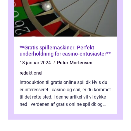
**Gratis spillemaskiner: Perfekt
underholdning for casino-entusiaster**
18 januar 2024
Peter Mortensen
redaktionel
Introduktion til gratis online spil dk Hvis du
er interesseret i casino og spil, er du kommet
til det rette sted. I denne artikel vil vi dykke
ned i verdenen af gratis online spil dk og
præsentere dig...