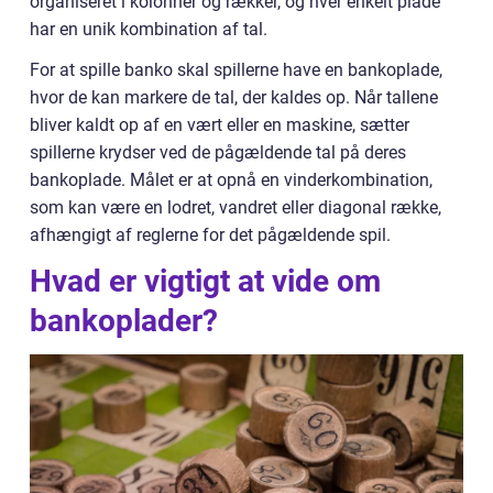
organiseret i kolonner og rækker, og hver enkelt plade
har en unik kombination af tal.
For at spille banko skal spillerne have en bankoplade,
hvor de kan markere de tal, der kaldes op. Når tallene
bliver kaldt op af en vært eller en maskine, sætter
spillerne krydser ved de pågældende tal på deres
bankoplade. Målet er at opnå en vinderkombination,
som kan være en lodret, vandret eller diagonal række,
afhængigt af reglerne for det pågældende spil.
Hvad er vigtigt at vide om
bankoplader?