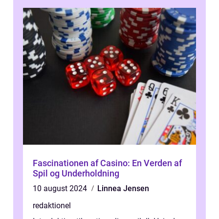
Fascinationen af Casino: En Verden af
Spil og Underholdning
10 august 2024
Linnea Jensen
redaktionel