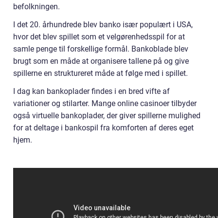
befolkningen.
I det 20. århundrede blev banko især populært i USA,
hvor det blev spillet som et velgørenhedsspil for at
samle penge til forskellige formål. Bankoblade blev
brugt som en måde at organisere tallene på og give
spillerne en struktureret måde at følge med i spillet.
I dag kan bankoplader findes i en bred vifte af
variationer og stilarter. Mange online casinoer tilbyder
også virtuelle bankoplader, der giver spillerne mulighed
for at deltage i bankospil fra komforten af deres eget
hjem.