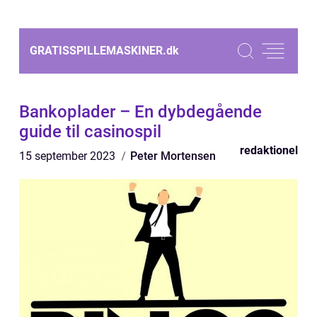
GRATISSPILLEMASKINER.
dk
Bankoplader – En dybdegående
guide til casinospil
redaktionel
15 september 2023
Peter Mortensen