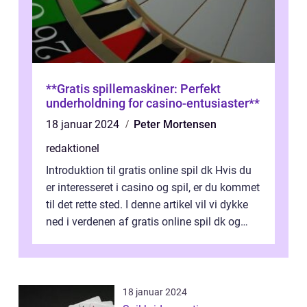
**Gratis spillemaskiner: Perfekt
underholdning for casino-entusiaster**
18 januar 2024
Peter Mortensen
redaktionel
Introduktion til gratis online spil dk Hvis du
er interesseret i casino og spil, er du kommet
til det rette sted. I denne artikel vil vi dykke
ned i verdenen af gratis online spil dk og
præsentere dig...
18 januar 2024