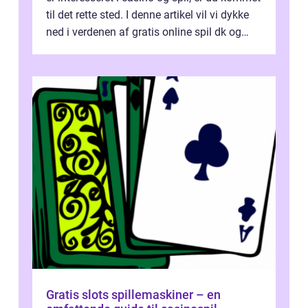
til det rette sted. I denne artikel vil vi dykke
ned i verdenen af gratis online spil dk og
præsentere dig...
Gratis slots spillemaskiner – en