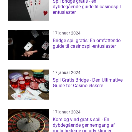
Spil bridge gratis - en
dybdegående guide til casinospil
entusiaster
17 januar 2024
Bridge spil gratis: En omfattende
guide til casinospil-entusiaster
17 januar 2024
Spil Gratis Bridge - Den Ultimative
Guide for Casino-elskere
17 januar 2024
Kom og vind gratis spil - En
dybdegående gennemgang af
mulighederne og udviklingen