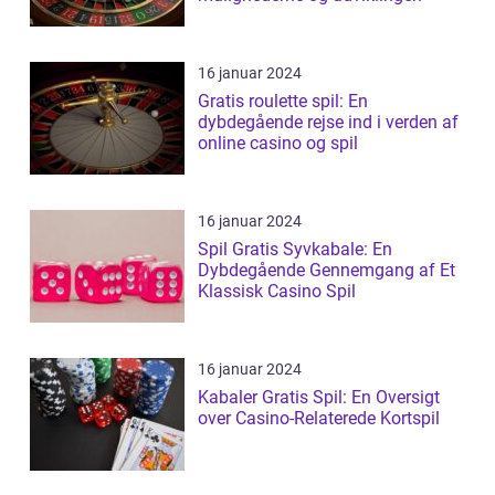
16 januar 2024
Gratis roulette spil: En
dybdegående rejse ind i verden af
online casino og spil
16 januar 2024
Spil Gratis Syvkabale: En
Dybdegående Gennemgang af Et
Klassisk Casino Spil
16 januar 2024
Kabaler Gratis Spil: En Oversigt
over Casino-Relaterede Kortspil