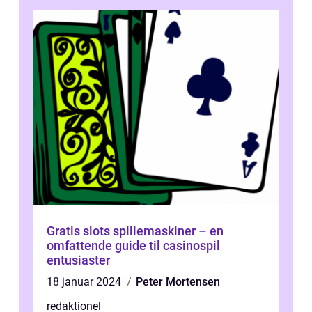
Gratis slots spillemaskiner – en
omfattende guide til casinospil
entusiaster
18 januar 2024
Peter Mortensen
redaktionel