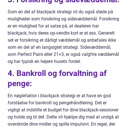
Som en del af blackjack strategi vil du også støde på
muligheder som forsikring og sidevæddemål. Forsikring
er en mulighed for at satse på, at dealeren har
blackjack, hvis deres op-vendte kort er et ess. Generelt
set er forsikring et dårligt væddemål og anbefales ikke
som en del af en langsigtet strategi. Sidevæddemål,
som Perfect Pairs eller 21+3, er også valgfrie væddemål
og har typisk en højere husets fordel.
4. Bankroll og forvaltning af
penge:
En nøglefaktor i blackjack strategi er at have en god
forståelse for bankroll og pengehåndtering. Det er
vigtigt at indstille et budget for dine blackjack-sessioner
og holde sig til det. Dette vil hjælpe dig med at undgå at
overskride dine midler og spille impulsivt. En regel, der