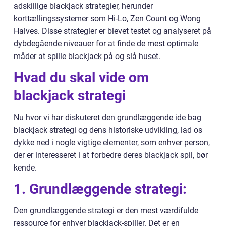
adskillige blackjack strategier, herunder
korttællingssystemer som Hi-Lo, Zen Count og Wong
Halves. Disse strategier er blevet testet og analyseret på
dybdegående niveauer for at finde de mest optimale
måder at spille blackjack på og slå huset.
Hvad du skal vide om
blackjack strategi
Nu hvor vi har diskuteret den grundlæggende ide bag
blackjack strategi og dens historiske udvikling, lad os
dykke ned i nogle vigtige elementer, som enhver person,
der er interesseret i at forbedre deres blackjack spil, bør
kende.
1. Grundlæggende strategi:
Den grundlæggende strategi er den mest værdifulde
ressource for enhver blackjack-spiller. Det er en