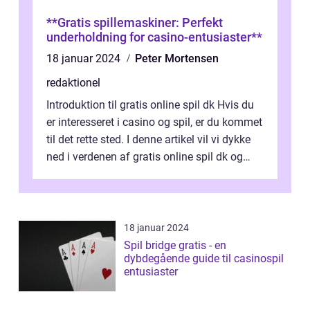
**Gratis spillemaskiner: Perfekt
underholdning for casino-entusiaster**
18 januar 2024
Peter Mortensen
redaktionel
Introduktion til gratis online spil dk Hvis du
er interesseret i casino og spil, er du kommet
til det rette sted. I denne artikel vil vi dykke
ned i verdenen af gratis online spil dk og
præsentere dig...
18 januar 2024
Spil bridge gratis - en
dybdegående guide til casinospil
entusiaster