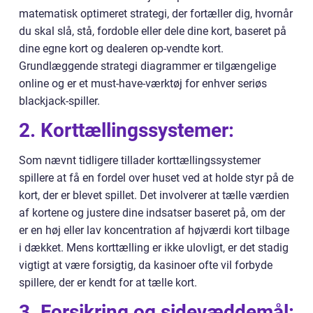
matematisk optimeret strategi, der fortæller dig, hvornår
du skal slå, stå, fordoble eller dele dine kort, baseret på
dine egne kort og dealeren op-vendte kort.
Grundlæggende strategi diagrammer er tilgængelige
online og er et must-have-værktøj for enhver seriøs
blackjack-spiller.
2. Korttællingssystemer:
Som nævnt tidligere tillader korttællingssystemer
spillere at få en fordel over huset ved at holde styr på de
kort, der er blevet spillet. Det involverer at tælle værdien
af kortene og justere dine indsatser baseret på, om der
er en høj eller lav koncentration af højværdi kort tilbage
i dækket. Mens korttælling er ikke ulovligt, er det stadig
vigtigt at være forsigtig, da kasinoer ofte vil forbyde
spillere, der er kendt for at tælle kort.
3. Forsikring og sidevæddemål: