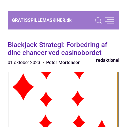
GRATISSPILLEMASKINER.
dk
Blackjack Strategi: Forbedring af
dine chancer ved casinobordet
redaktionel
01 oktober 2023
Peter Mortensen