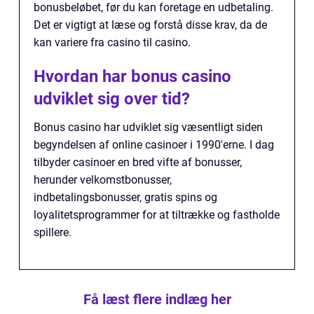
bonusbeløbet, før du kan foretage en udbetaling.
Det er vigtigt at læse og forstå disse krav, da de
kan variere fra casino til casino.
Hvordan har bonus casino
udviklet sig over tid?
Bonus casino har udviklet sig væsentligt siden
begyndelsen af online casinoer i 1990'erne. I dag
tilbyder casinoer en bred vifte af bonusser,
herunder velkomstbonusser,
indbetalingsbonusser, gratis spins og
loyalitetsprogrammer for at tiltrække og fastholde
spillere.
Få læst flere indlæg her