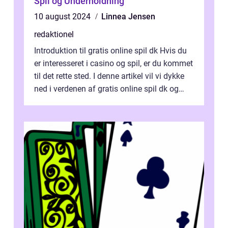
Spil og Underholdning
10 august 2024
Linnea Jensen
redaktionel
Introduktion til gratis online spil dk Hvis du
er interesseret i casino og spil, er du kommet
til det rette sted. I denne artikel vil vi dykke
ned i verdenen af gratis online spil dk og
præsentere dig...