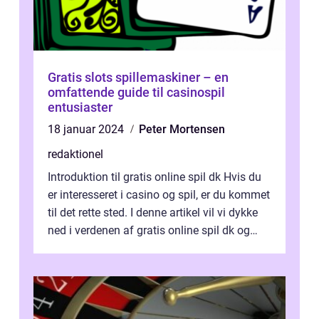
Gratis slots spillemaskiner – en
omfattende guide til casinospil
entusiaster
18 januar 2024
Peter Mortensen
redaktionel
Introduktion til gratis online spil dk Hvis du
er interesseret i casino og spil, er du kommet
til det rette sted. I denne artikel vil vi dykke
ned i verdenen af gratis online spil dk og
præsentere dig...