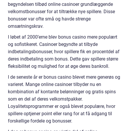
begyndelsen tilbød online casinoer grundlæggende
velkomstbonusser for at tiltrække nye spillere. Disse
bonusser var ofte små og havde strenge
omsætningskrav.
I løbet af 2000’erne blev bonus casino mere populært
og sofistikeret. Casinoer begyndte at tilbyde
indbetalingsbonusser, hvor spillere fik en procentdel af
deres indbetaling som bonus. Dette gav spillere større
fleksibilitet og mulighed for at øge deres bankroll.
I de seneste år er bonus casino blevet mere generøs og
varieret. Mange online casinoer tilbyder nu en
kombination af kontante belønninger og gratis spins
som en del af deres velkomstpakker.
Loyalitetsprogrammer er også blevet populære, hvor
spillere optjener point eller rang for at få adgang til
forskellige fordele og bonusser.