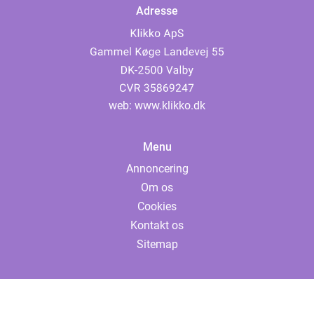
Adresse
web:
www.klikko.dk
Menu
Annoncering
Om os
Cookies
Kontakt os
Sitemap