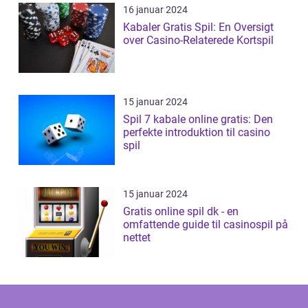
16 januar 2024
Kabaler Gratis Spil: En Oversigt
over Casino-Relaterede Kortspil
15 januar 2024
Spil 7 kabale online gratis: Den
perfekte introduktion til casino
spil
15 januar 2024
Gratis online spil dk - en
omfattende guide til casinospil på
nettet