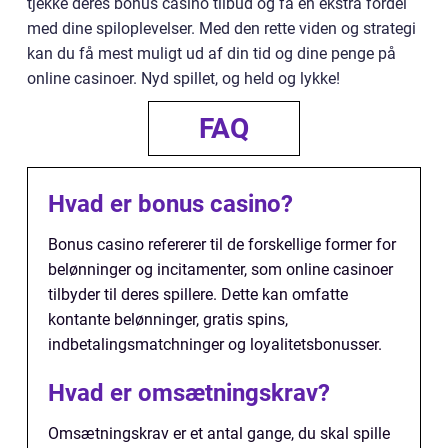
tjekke deres bonus casino tilbud og få en ekstra fordel
med dine spiloplevelser. Med den rette viden og strategi
kan du få mest muligt ud af din tid og dine penge på
online casinoer. Nyd spillet, og held og lykke!
FAQ
Hvad er bonus casino?
Bonus casino refererer til de forskellige former for
belønninger og incitamenter, som online casinoer
tilbyder til deres spillere. Dette kan omfatte
kontante belønninger, gratis spins,
indbetalingsmatchninger og loyalitetsbonusser.
Hvad er omsætningskrav?
Omsætningskrav er et antal gange, du skal spille