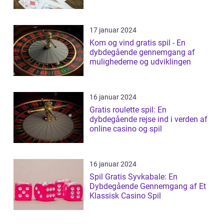
17 januar 2024
Kom og vind gratis spil - En
dybdegående gennemgang af
mulighederne og udviklingen
16 januar 2024
Gratis roulette spil: En
dybdegående rejse ind i verden af
online casino og spil
16 januar 2024
Spil Gratis Syvkabale: En
Dybdegående Gennemgang af Et
Klassisk Casino Spil