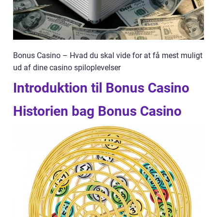
Bonus Casino – Hvad du skal vide for at få mest muligt
ud af dine casino spiloplevelser
Introduktion til Bonus Casino
Historien bag Bonus Casino