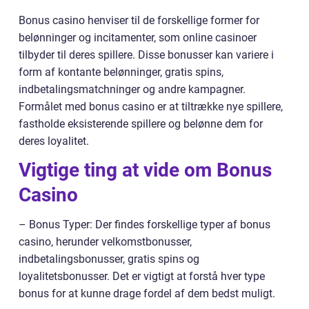
Bonus casino henviser til de forskellige former for
belønninger og incitamenter, som online casinoer
tilbyder til deres spillere. Disse bonusser kan variere i
form af kontante belønninger, gratis spins,
indbetalingsmatchninger og andre kampagner.
Formålet med bonus casino er at tiltrække nye spillere,
fastholde eksisterende spillere og belønne dem for
deres loyalitet.
Vigtige ting at vide om Bonus
Casino
– Bonus Typer: Der findes forskellige typer af bonus
casino, herunder velkomstbonusser,
indbetalingsbonusser, gratis spins og
loyalitetsbonusser. Det er vigtigt at forstå hver type
bonus for at kunne drage fordel af dem bedst muligt.