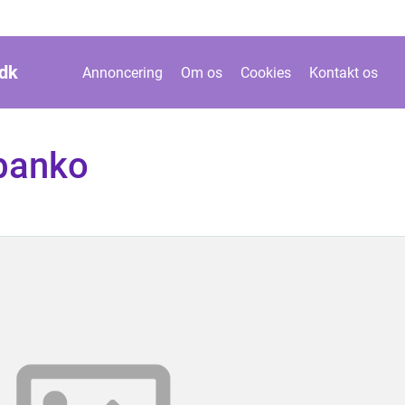
dk
Annoncering
Om os
Cookies
Kontakt os
banko