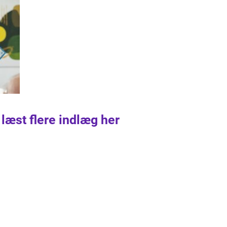
 læst flere indlæg her