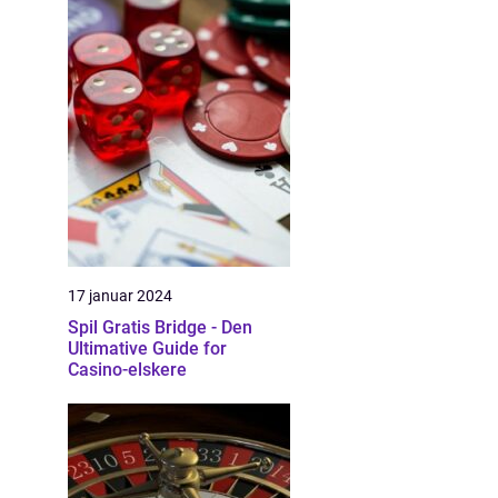
17 januar 2024
Spil Gratis Bridge - Den
Ultimative Guide for
Casino-elskere