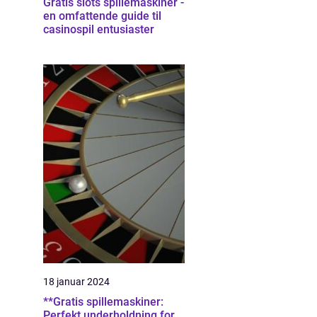
Gratis slots spillemaskiner -
en omfattende guide til
casinospil entusiaster
18 januar 2024
**Gratis spillemaskiner:
Perfekt underholdning for