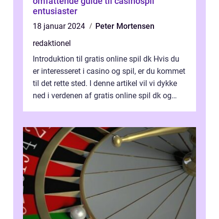
omfattende guide til casinospil
entusiaster
18 januar 2024
Peter Mortensen
redaktionel
Introduktion til gratis online spil dk Hvis du
er interesseret i casino og spil, er du kommet
til det rette sted. I denne artikel vil vi dykke
ned i verdenen af gratis online spil dk og
præsentere dig...