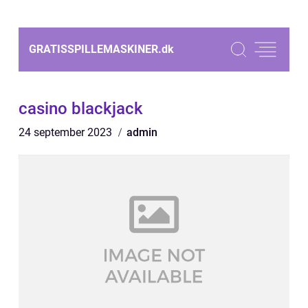
GRATISSPILLEMASKINER.
dk
casino blackjack
24 september 2023
admin