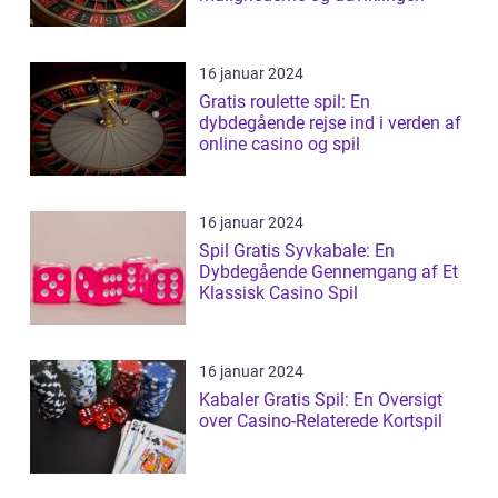
16 januar 2024
Gratis roulette spil: En
dybdegående rejse ind i verden af
online casino og spil
16 januar 2024
Spil Gratis Syvkabale: En
Dybdegående Gennemgang af Et
Klassisk Casino Spil
16 januar 2024
Kabaler Gratis Spil: En Oversigt
over Casino-Relaterede Kortspil