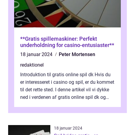
**Gratis spillemaskiner: Perfekt
underholdning for casino-entusiaster**
18 januar 2024
Peter Mortensen
redaktionel
Introduktion til gratis online spil dk Hvis du
er interesseret i casino og spil, er du kommet
til det rette sted. I denne artikel vil vi dykke
ned i verdenen af gratis online spil dk og
præsentere dig...
18 januar 2024