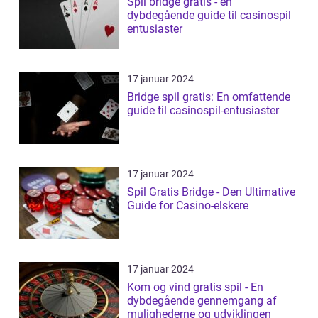
Spil bridge gratis - en
dybdegående guide til casinospil
entusiaster
17 januar 2024
Bridge spil gratis: En omfattende
guide til casinospil-entusiaster
17 januar 2024
Spil Gratis Bridge - Den Ultimative
Guide for Casino-elskere
17 januar 2024
Kom og vind gratis spil - En
dybdegående gennemgang af
mulighederne og udviklingen