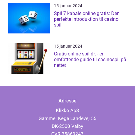
15 januar 2024
Spil 7 kabale online gratis: Den
perfekte introduktion til casino
spil
15 januar 2024
Gratis online spil dk - en
omfattende guide til casinospil på
nettet
Adresse