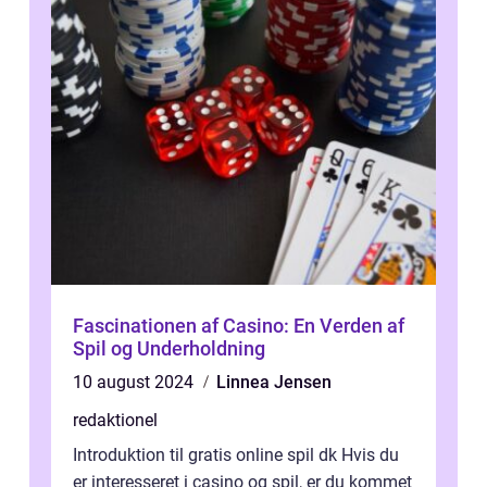
Fascinationen af Casino: En Verden af
Spil og Underholdning
10 august 2024
Linnea Jensen
redaktionel
Introduktion til gratis online spil dk Hvis du
er interesseret i casino og spil, er du kommet