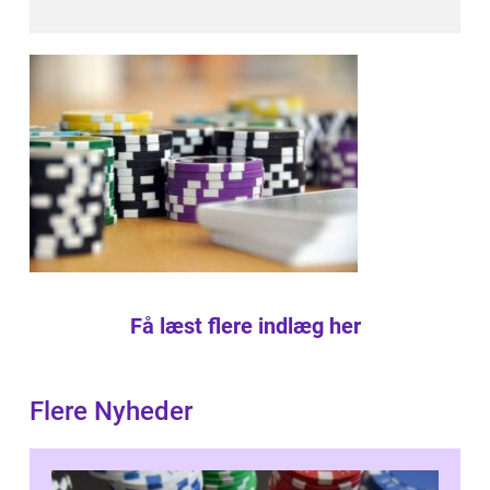
Få læst flere indlæg her
Flere Nyheder