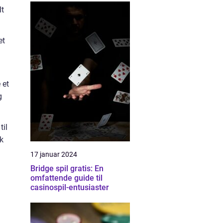
lt
et
 et
g
til
sk
17 januar 2024
Bridge spil gratis: En
omfattende guide til
casinospil-entusiaster