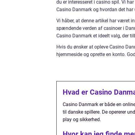
du er interesseret i casino spil. Vi ha
Casino Danmark og hvordan det har ud
Vi håber, at denne artikel har været i
spændende verden af casinoer i Danma
Casino Danmark et ideelt valg, der til
Hvis du ønsker at opleve Casino Da
hjemmeside og oprette en konto. God 
Hvad er Casino Danm
Casino Danmark er både en online p
til danske spillere. De opererer un
play og sikkerhed.
Hvor kan jeg finde m