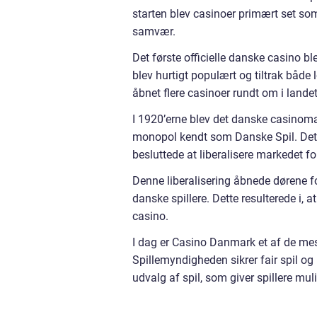
starten blev casinoer primært set so
samvær.
Det første officielle danske casino bl
blev hurtigt populært og tiltrak både 
åbnet flere casinoer rundt om i lande
I 1920’erne blev det danske casinoma
monopol kendt som Danske Spil. Dett
besluttede at liberalisere markedet f
Denne liberalisering åbnede dørene fo
danske spillere. Dette resulterede i,
casino.
I dag er Casino Danmark et af de mes
Spillemyndigheden sikrer fair spil og 
udvalg af spil, som giver spillere mu