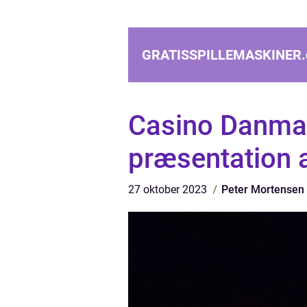
GRATISSPILLEMASKINER.
Casino Danma
præsentation a
27 oktober 2023
Peter Mortensen