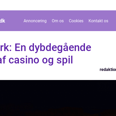
dk
Annoncering
Om os
Cookies
Kontakt os
rk: En dybdegående
f casino og spil
redaktio