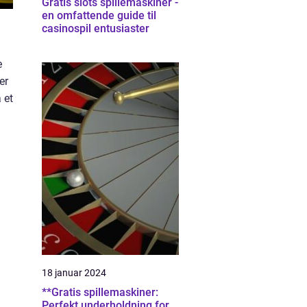
Gratis slots spillemaskiner -
en omfattende guide til
casinospil entusiaster
e
er
 et
18 januar 2024
**Gratis spillemaskiner:
Perfekt underholdning for