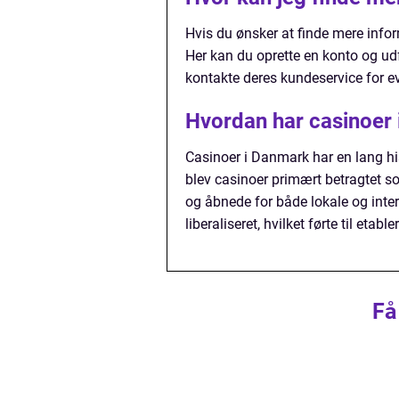
Hvis du ønsker at finde mere inf
Her kan du oprette en konto og udf
kontakte deres kundeservice for ev
Hvordan har casinoer i
Casinoer i Danmark har en lang hist
blev casinoer primært betragtet s
og åbnede for både lokale og inter
liberaliseret, hvilket førte til et
Få