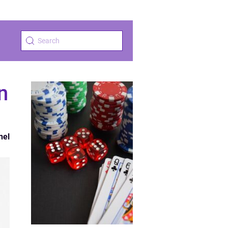
n
nel