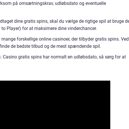
ksom på omsætningskrav, udløbsdato og eventuelle
dtaget dine gratis spins, skal du vælge de rigtige spil at bruge 
 to Player) for at maksimere dine vinderchancer.
r mange forskellige online casinoer, der tilbyder gratis spins. Ved
 finde de bedste tilbud og de mest spændende spil.
asino gratis spins har normalt en udløbsdato, så sørg for at