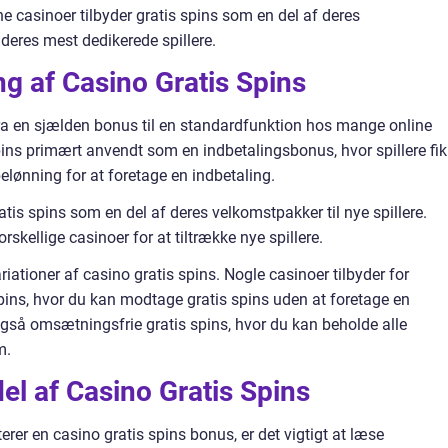
e casinoer tilbyder gratis spins som en del af deres
deres mest dedikerede spillere.
g af Casino Gratis Spins
 fra en sjælden bonus til en standardfunktion hos mange online
pins primært anvendt som en indbetalingsbonus, hvor spillere fik
belønning for at foretage en indbetaling.
atis spins som en del af deres velkomstpakker til nye spillere.
skellige casinoer for at tiltrække nye spillere.
iationer af casino gratis spins. Nogle casinoer tilbyder for
pins, hvor du kan modtage gratis spins uden at foretage en
også omsætningsfrie gratis spins, hvor du kan beholde alle
m.
el af Casino Gratis Spins
rer en casino gratis spins bonus, er det vigtigt at læse