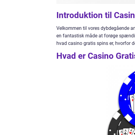
Introduktion til Casi
Velkommen til vores dybdegående arti
en fantastisk måde at forøge spænding
hvad casino gratis spins er, hvorfor 
Hvad er Casino Grati