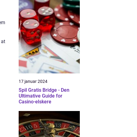
dem
 at
17 januar 2024
Spil Gratis Bridge - Den
Ultimative Guide for
Casino-elskere