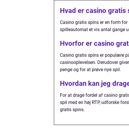
Hvad er casino gratis 
Casino gratis spins er en form for
spilleautomat et vis antal gange 
Hvorfor er casino gra
Casino gratis spins er populære på
casinooplevelsen. Derudover giver 
penge og for at prøve nye spil.
Hvordan kan jeg drage 
For at drage fordel af casino grat
spil med en høj RTP, udforske fo
gratis spins.