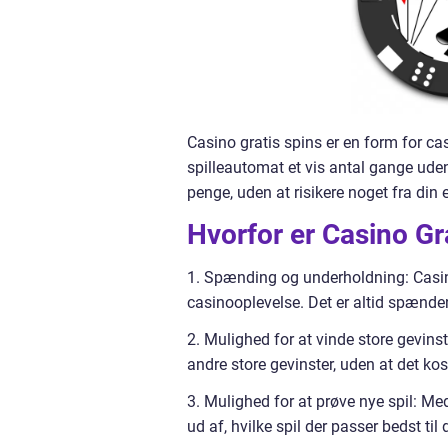
Casino gratis spins er en form for ca
spilleautomat et vis antal gange uden
penge, uden at risikere noget fra di
Hvorfor er Casino Gr
1. Spænding og underholdning: Casino
casinooplevelse. Det er altid spænde
2. Mulighed for at vinde store gevinst
andre store gevinster, uden at det kos
3. Mulighed for at prøve nye spil: Me
ud af, hvilke spil der passer bedst ti