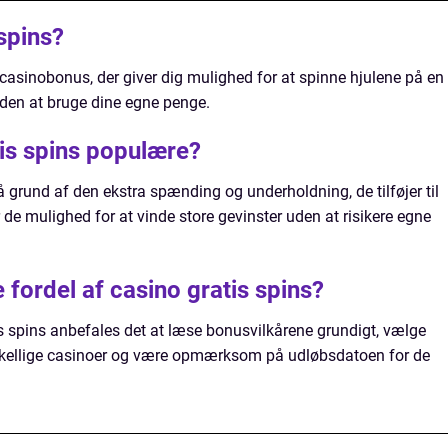
spins?
 casinobonus, der giver dig mulighed for at spinne hjulene på en
uden at bruge dine egne penge.
tis spins populære?
 grund af den ekstra spænding og underholdning, de tilføjer til
de mulighed for at vinde store gevinster uden at risikere egne
fordel af casino gratis spins?
is spins anbefales det at læse bonusvilkårene grundigt, vælge
rskellige casinoer og være opmærksom på udløbsdatoen for de