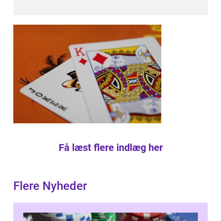
Få læst flere indlæg her
Flere Nyheder