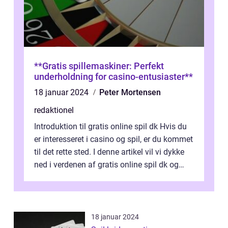
**Gratis spillemaskiner: Perfekt
underholdning for casino-entusiaster**
18 januar 2024
Peter Mortensen
redaktionel
Introduktion til gratis online spil dk Hvis du
er interesseret i casino og spil, er du kommet
til det rette sted. I denne artikel vil vi dykke
ned i verdenen af gratis online spil dk og
præsentere dig...
18 januar 2024