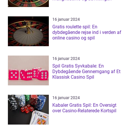
16 januar 2024
Gratis roulette spil: En
dybdegående rejse ind i verden af
online casino og spil
16 januar 2024
Spil Gratis Syvkabale: En
Dybdegående Gennemgang af Et
Klassisk Casino Spil
16 januar 2024
Kabaler Gratis Spil: En Oversigt
over Casino-Relaterede Kortspil