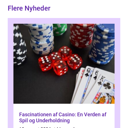
Flere Nyheder
Fascinationen af Casino: En Verden af
Spil og Underholdning