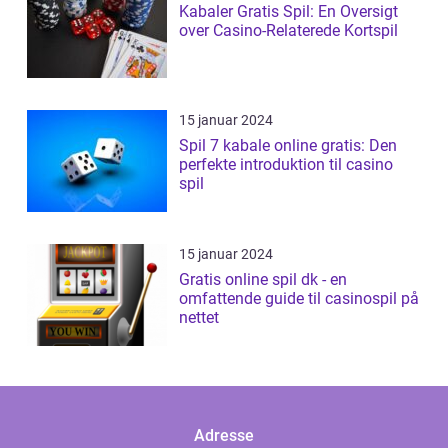
Kabaler Gratis Spil: En Oversigt
over Casino-Relaterede Kortspil
15 januar 2024
Spil 7 kabale online gratis: Den
perfekte introduktion til casino
spil
15 januar 2024
Gratis online spil dk - en
omfattende guide til casinospil på
nettet
Adresse