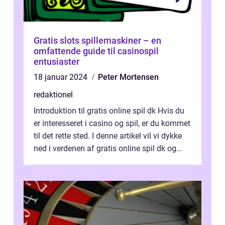
Gratis slots spillemaskiner – en
omfattende guide til casinospil
entusiaster
18 januar 2024
Peter Mortensen
redaktionel
Introduktion til gratis online spil dk Hvis du
er interesseret i casino og spil, er du kommet
til det rette sted. I denne artikel vil vi dykke
ned i verdenen af gratis online spil dk og
præsentere dig...