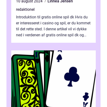
10 august 2024
Linnea Jensen
redaktionel
Introduktion til gratis online spil dk Hvis du
er interesseret i casino og spil, er du kommet
til det rette sted. I denne artikel vil vi dykke
ned i verdenen af gratis online spil dk og
præsentere dig...