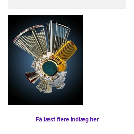
Få læst flere indlæg her