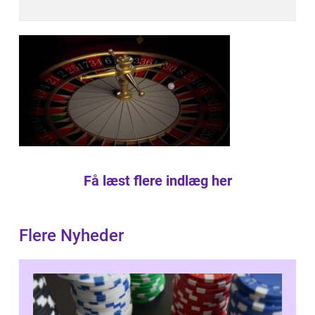
Få læst flere indlæg her
Flere Nyheder