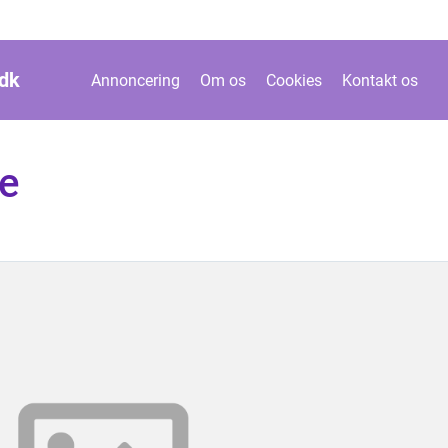
dk
Annoncering
Om os
Cookies
Kontakt os
de