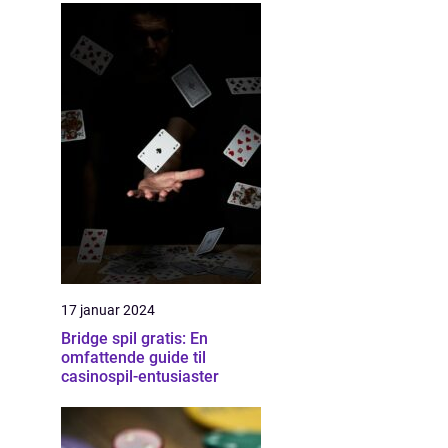
17 januar 2024
Bridge spil gratis: En
omfattende guide til
casinospil-entusiaster