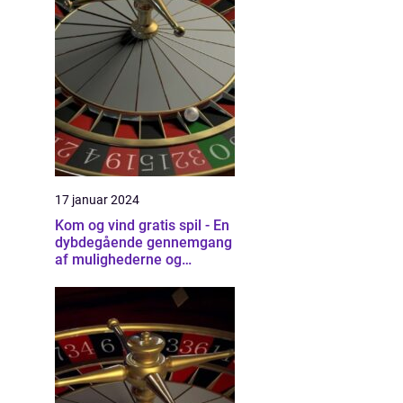
17 januar 2024
Kom og vind gratis spil - En
dybdegående gennemgang
af mulighederne og
udviklingen