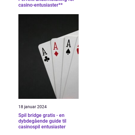
casino-entusiaster**
18 januar 2024
Spil bridge gratis - en
dybdegående guide til
casinospil entusiaster