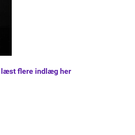
 læst flere indlæg her