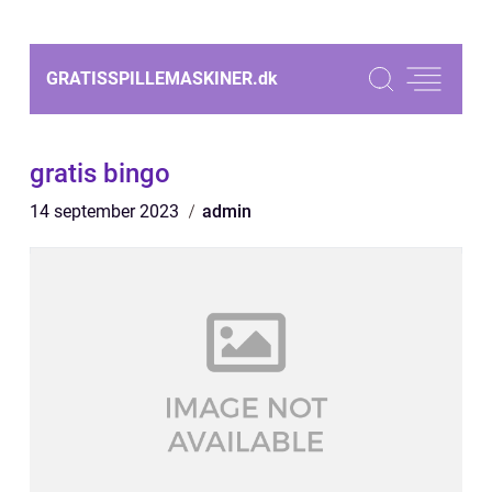
GRATISSPILLEMASKINER.
dk
gratis bingo
14 september 2023
admin