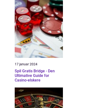
17 januar 2024
Spil Gratis Bridge - Den
Ultimative Guide for
Casino-elskere