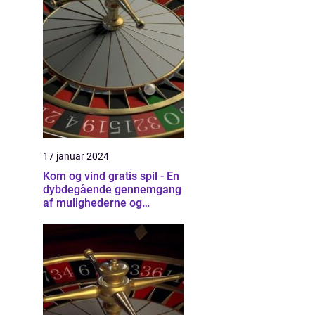
17 januar 2024
Kom og vind gratis spil - En
dybdegående gennemgang
af mulighederne og
udviklingen