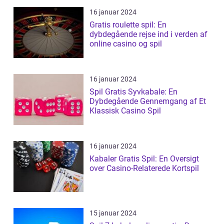
16 januar 2024
Gratis roulette spil: En
dybdegående rejse ind i verden af
online casino og spil
16 januar 2024
Spil Gratis Syvkabale: En
Dybdegående Gennemgang af Et
Klassisk Casino Spil
16 januar 2024
Kabaler Gratis Spil: En Oversigt
over Casino-Relaterede Kortspil
15 januar 2024