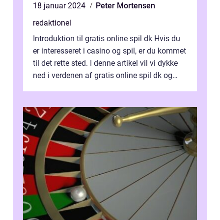
18 januar 2024
Peter Mortensen
redaktionel
Introduktion til gratis online spil dk Hvis du
er interesseret i casino og spil, er du kommet
til det rette sted. I denne artikel vil vi dykke
ned i verdenen af gratis online spil dk og
præsentere dig...