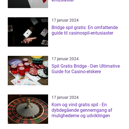
17 januar 2024
Bridge spil gratis: En omfattende
guide til casinospil-entusiaster
17 januar 2024
Spil Gratis Bridge - Den Ultimative
Guide for Casino-elskere
17 januar 2024
Kom og vind gratis spil - En
dybdegående gennemgang af
mulighederne og udviklingen