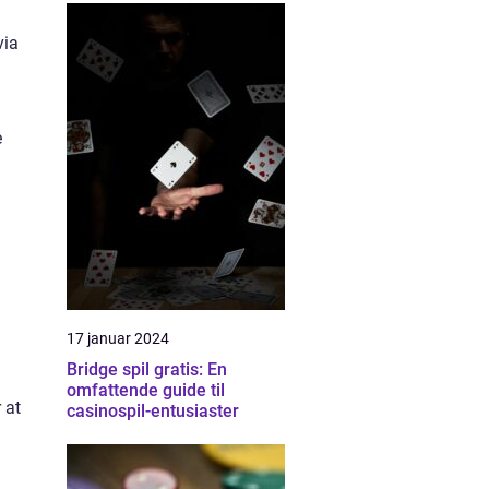
via
e
17 januar 2024
Bridge spil gratis: En
omfattende guide til
 at
casinospil-entusiaster