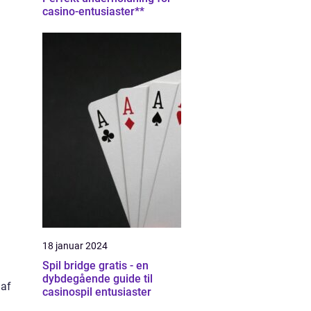
casino-entusiaster**
18 januar 2024
Spil bridge gratis - en
dybdegående guide til
 af
casinospil entusiaster