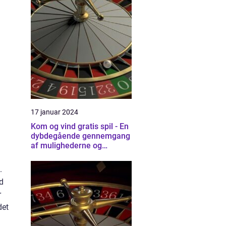
17 januar 2024
Kom og vind gratis spil - En
dybdegående gennemgang
af mulighederne og
udviklingen
.
ed
r
det