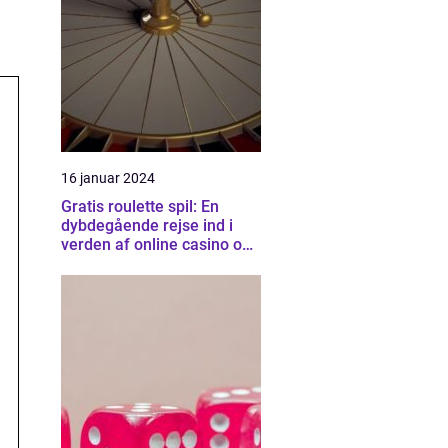
16 januar 2024
Gratis roulette spil: En
dybdegående rejse ind i
verden af online casino og
spil