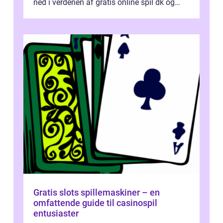
ned i verdenen af gratis online spil dk og
præsentere dig...
Gratis slots spillemaskiner – en
omfattende guide til casinospil
entusiaster