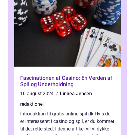
Fascinationen af Casino: En Verden af
Spil og Underholdning
10 august 2024
Linnea Jensen
redaktionel
Introduktion til gratis online spil dk Hvis du
er interesseret i casino og spil, er du kommet
til det rette sted. I denne artikel vil vi dykke