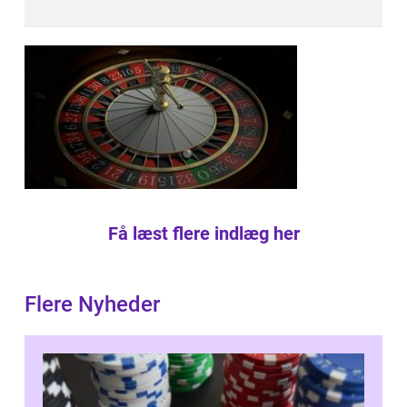
Få læst flere indlæg her
Flere Nyheder