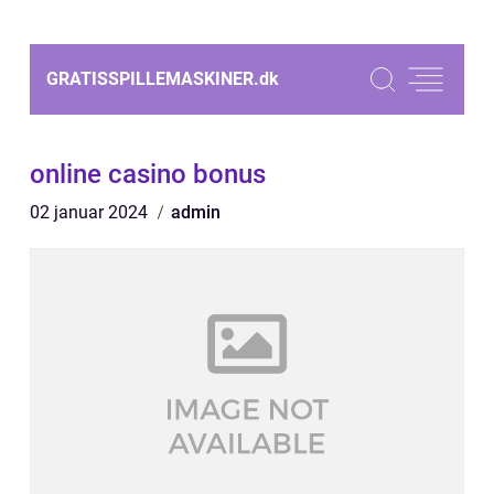
GRATISSPILLEMASKINER.
dk
online casino bonus
02 januar 2024
admin