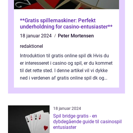
**Gratis spillemaskiner: Perfekt
underholdning for casino-entusiaster**
18 januar 2024
Peter Mortensen
redaktionel
Introduktion til gratis online spil dk Hvis du
er interesseret i casino og spil, er du kommet
til det rette sted. I denne artikel vil vi dykke
ned i verdenen af gratis online spil dk og
præsentere dig...
18 januar 2024
Spil bridge gratis - en
dybdegående guide til casinospil
entusiaster