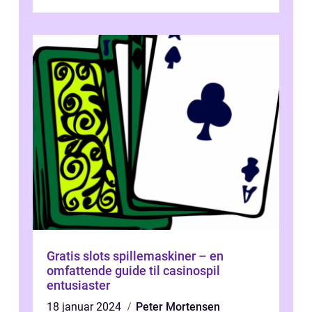
præsentere dig...
Gratis slots spillemaskiner – en
omfattende guide til casinospil
entusiaster
18 januar 2024
Peter Mortensen