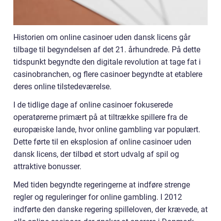
Historien om online casinoer uden dansk licens går
tilbage til begyndelsen af det 21. århundrede. På dette
tidspunkt begyndte den digitale revolution at tage fat i
casinobranchen, og flere casinoer begyndte at etablere
deres online tilstedeværelse.
I de tidlige dage af online casinoer fokuserede
operatørerne primært på at tiltrække spillere fra de
europæiske lande, hvor online gambling var populært.
Dette førte til en eksplosion af online casinoer uden
dansk licens, der tilbød et stort udvalg af spil og
attraktive bonusser.
Med tiden begyndte regeringerne at indføre strenge
regler og reguleringer for online gambling. I 2012
indførte den danske regering spilleloven, der krævede, at