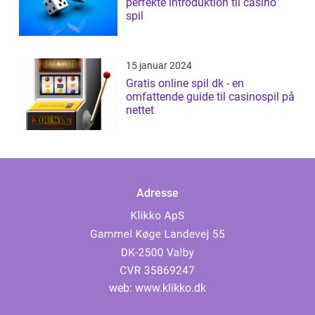
perfekte introduktion til casino
spil
15 januar 2024
Gratis online spil dk - en
omfattende guide til casinospil på
nettet
Adresse
web:
www.klikko.dk