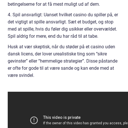
betingelserne for at få mest muligt ud af dem.
4. Spil ansvarligt: Uanset hvilket casino du spiller på, er
det vigtigt at spille ansvarligt. Sæt et budget, og stop
med at spille, hvis du føler dig usikker eller overvældet.
Spil aldrig for mere, end du har råd til at tabe.
Husk at vær skeptisk, når du støder på et casino uden
dansk licens, der lover urealistiske ting som “sikre
gevinster” eller “hemmelige strategier”. Disse påstande
er ofte for gode til at være sande og kan ende med at
være svindel.