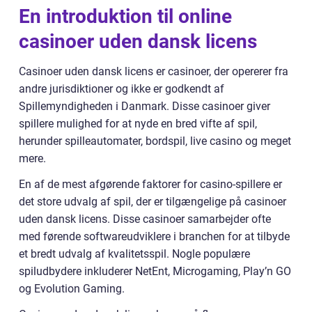
En introduktion til online
casinoer uden dansk licens
Casinoer uden dansk licens er casinoer, der opererer fra
andre jurisdiktioner og ikke er godkendt af
Spillemyndigheden i Danmark. Disse casinoer giver
spillere mulighed for at nyde en bred vifte af spil,
herunder spilleautomater, bordspil, live casino og meget
mere.
En af de mest afgørende faktorer for casino-spillere er
det store udvalg af spil, der er tilgængelige på casinoer
uden dansk licens. Disse casinoer samarbejder ofte
med førende softwareudviklere i branchen for at tilbyde
et bredt udvalg af kvalitetsspil. Nogle populære
spiludbydere inkluderer NetEnt, Microgaming, Play’n GO
og Evolution Gaming.