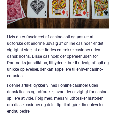
Hvis du er fascineret af casino-spil og ønsker at
udforske det enorme udvalg af online casinoer, er det
vigtigt at vide, at der findes en række casinoer uden
dansk licens. Disse casinoer, der opererer uden for
Danmarks jurisdiktion, tilbyder et bredt udvalg af spil og
unikke oplevelser, der kan appellere til enhver casino-
entusiast.
I denne artikel dykker vi ned i online casinoer uden
dansk licens og udforsker, hvad der er vigtigt for casino-
spillere at vide. Følg med, mens vi udforsker historien
om disse casinoer og deler tip til at gøre din oplevelse
endnu bedre.