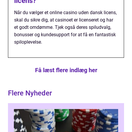
licens?
Når du vælger et online casino uden dansk licens,
skal du sikre dig, at casinoet er licenseret og har
et godt omdømme. Tjek også deres spiludvalg,
bonusser og kundesupport for at få en fantastisk
spiloplevelse.
Få læst flere indlæg her
Flere Nyheder