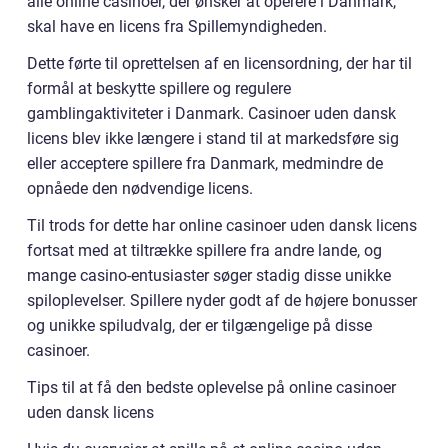
alle online casinoer, der ønsker at operere i Danmark,
skal have en licens fra Spillemyndigheden.
Dette førte til oprettelsen af en licensordning, der har til
formål at beskytte spillere og regulere
gamblingaktiviteter i Danmark. Casinoer uden dansk
licens blev ikke længere i stand til at markedsføre sig
eller acceptere spillere fra Danmark, medmindre de
opnåede den nødvendige licens.
Til trods for dette har online casinoer uden dansk licens
fortsat med at tiltrække spillere fra andre lande, og
mange casino-entusiaster søger stadig disse unikke
spiloplevelser. Spillere nyder godt af de højere bonusser
og unikke spiludvalg, der er tilgængelige på disse
casinoer.
Tips til at få den bedste oplevelse på online casinoer
uden dansk licens