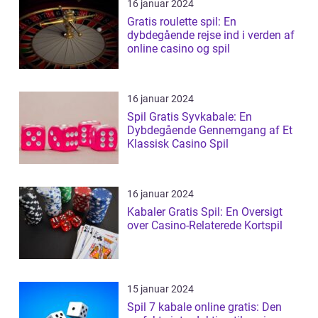
16 januar 2024
Gratis roulette spil: En
dybdegående rejse ind i verden af
online casino og spil
16 januar 2024
Spil Gratis Syvkabale: En
Dybdegående Gennemgang af Et
Klassisk Casino Spil
16 januar 2024
Kabaler Gratis Spil: En Oversigt
over Casino-Relaterede Kortspil
15 januar 2024
Spil 7 kabale online gratis: Den