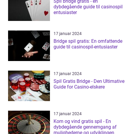
Spil bridge gratis - en
dybdegående guide til casinospil
entusiaster
17 januar 2024
Bridge spil gratis: En omfattende
guide til casinospil-entusiaster
17 januar 2024
Spil Gratis Bridge - Den Ultimative
Guide for Casino-elskere
17 januar 2024
Kom og vind gratis spil - En
dybdegående gennemgang af
mulighederne og udviklingen