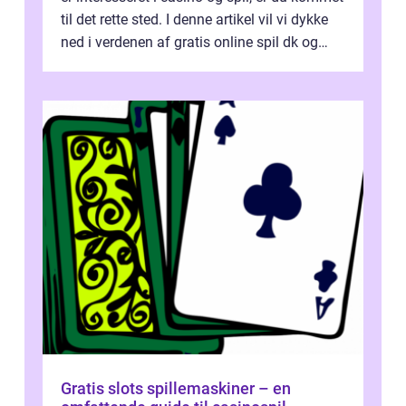
til det rette sted. I denne artikel vil vi dykke
ned i verdenen af gratis online spil dk og
præsentere dig...
Gratis slots spillemaskiner – en