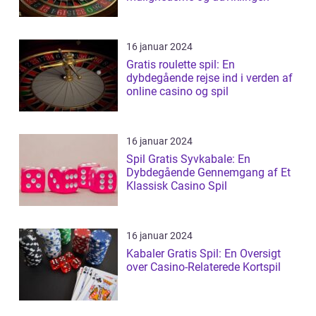
16 januar 2024
Gratis roulette spil: En
dybdegående rejse ind i verden af
online casino og spil
16 januar 2024
Spil Gratis Syvkabale: En
Dybdegående Gennemgang af Et
Klassisk Casino Spil
16 januar 2024
Kabaler Gratis Spil: En Oversigt
over Casino-Relaterede Kortspil