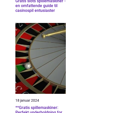
Gratis slots spillemaskiner -
en omfattende guide til
casinospil entusiaster
18 januar 2024
**Gratis spillemaskiner:
Perfekt underholdning for