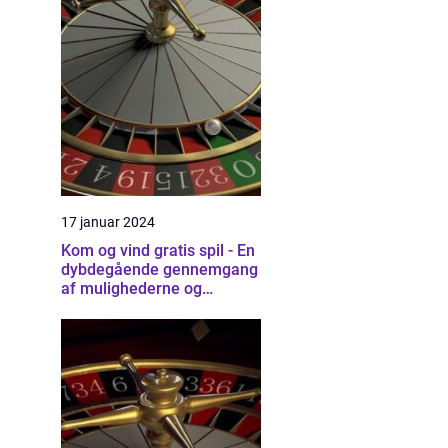
17 januar 2024
Kom og vind gratis spil - En
dybdegående gennemgang
af mulighederne og
udviklingen