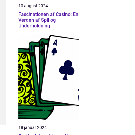
10 august 2024
Fascinationen af Casino: En
Verden af Spil og
Underholdning
18 januar 2024