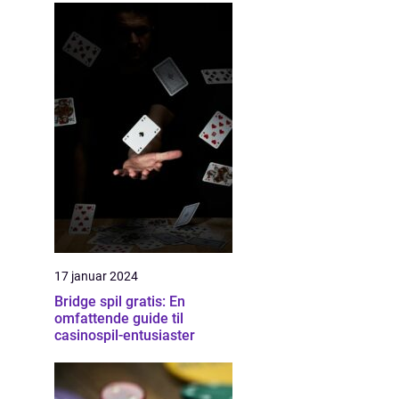
17 januar 2024
Bridge spil gratis: En
omfattende guide til
casinospil-entusiaster