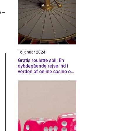
e –
16 januar 2024
Gratis roulette spil: En
dybdegående rejse ind i
verden af online casino og
spil