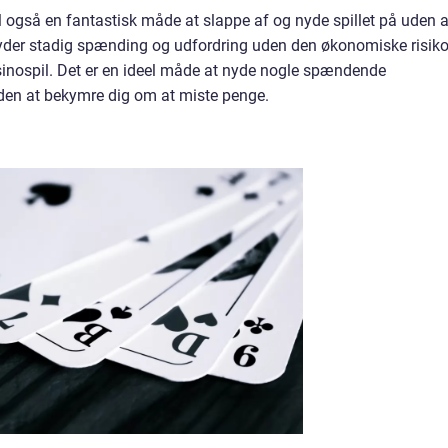
il også en fantastisk måde at slappe af og nyde spillet på uden a
ilbyder stadig spænding og udfordring uden den økonomiske risiko
asinospil. Det er en ideel måde at nyde nogle spændende
uden at bekymre dig om at miste penge.