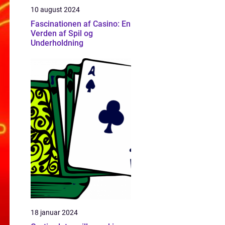
10 august 2024
Fascinationen af Casino: En
Verden af Spil og
Underholdning
18 januar 2024