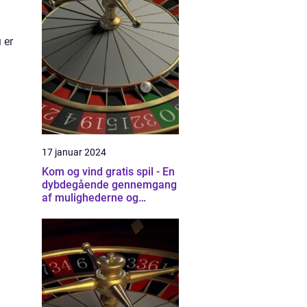
 er
17 januar 2024
Kom og vind gratis spil - En
dybdegående gennemgang
af mulighederne og
udviklingen