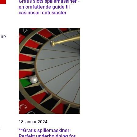
Gratis slots spillemaskiner -
en omfattende guide til
casinospil entusiaster
ire
18 januar 2024
.
**Gratis spillemaskiner:
Perfekt underholdning for