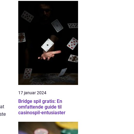
17 januar 2024
Bridge spil gratis: En
 at
omfattende guide til
casinospil-entusiaster
ste