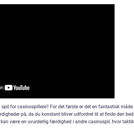
t spil for casinospillere? For det første er det en fantastisk måde
digheder på, da du konstant bliver udfordret til at finde den bed
kan være en uvurderlig færdighed i andre casinospil, hvor taktik