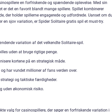
 casinospillere en forfriskende og spændende oplevelse. Med sin
et er det en favorit blandt mange spillere. Spillet kombinerer
de, der holder spillerne engagerede og udfordrede. Uanset om du
r en sjov variation, er Spider Solitaire gratis spil et must-try.
pændende variation af det velkendte Solitaire-spil.
illes uden at bruge rigtige penge.
rganisere kortene på en strategisk måde.
e og har vundet millioner af fans verden over.
strategi og taktiske færdigheder.
og uden økonomisk risiko.
fekte valg for casinospillere, der søger en forfriskende variation i