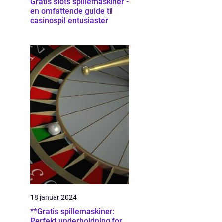
Gratis slots spillemaskiner -
en omfattende guide til
casinospil entusiaster
18 januar 2024
**Gratis spillemaskiner:
Perfekt underholdning for