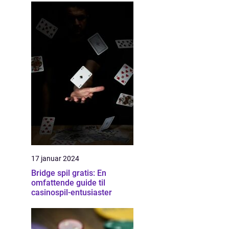
17 januar 2024
Bridge spil gratis: En
omfattende guide til
casinospil-entusiaster