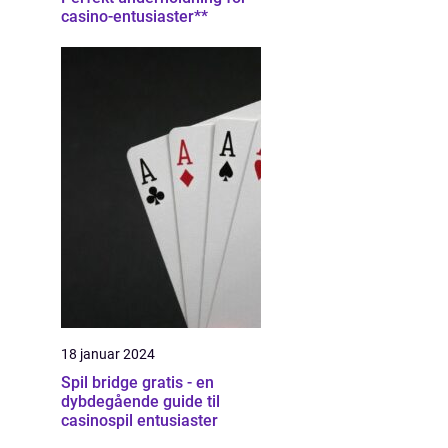
casino-entusiaster**
18 januar 2024
Spil bridge gratis - en
dybdegående guide til
casinospil entusiaster