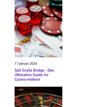
17 januar 2024
Spil Gratis Bridge - Den
Ultimative Guide for
Casino-elskere